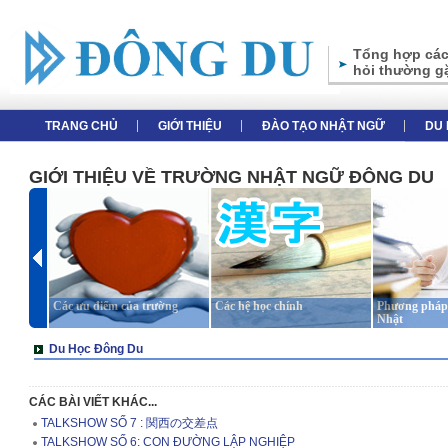
Tổng hợp các
hỏi thường g
TRANG CHỦ
GIỚI THIỆU
ĐÀO TẠO NHẬT NGỮ
DU 
GIỚI THIỆU VỀ TRƯỜNG NHẬT NGỮ ĐÔNG DU
Các ưu điểm của trường
Các hệ học chính
Phương pháp 
Nhật
Du Học Đông Du
CÁC BÀI VIẾT KHÁC...
TALKSHOW SỐ 7 : 関西の交差点
TALKSHOW SỐ 6: CON ĐƯỜNG LẬP NGHIỆP