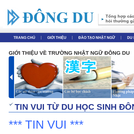
Tổng hợp các
hỏi thường g
TRANG CHỦ
GIỚI THIỆU
ĐÀO TẠO NHẬT NGỮ
DU 
GIỚI THIỆU VỀ TRƯỜNG NHẬT NGỮ ĐÔNG DU
Các ưu điểm của trường
Các hệ học chính
Phương pháp 
Nhật
TIN VUI TỪ DU HỌC SINH Đ
*** TIN VUI ***