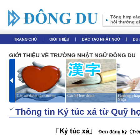
Tổng hợp các
hỏi thường g
TRANG CHỦ
GIỚI THIỆU
ĐÀO TẠO NHẬT NGỮ
DU 
GIỚI THIỆU VỀ TRƯỜNG NHẬT NGỮ ĐÔNG DU
Các ưu điểm của trường
Các hệ học chính
Phương pháp 
Nhật
Thông tin Ký túc xá từ Quỹ h