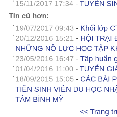
15/11/2017 17:34
-
TUYỂN SIN
Tin cũ hơn:
19/07/2017 09:43
-
Khối lớp C
20/12/2016 15:21
-
HỘI TRẠI
NHỮNG NỖ LỰC HỌC TẬP 
23/05/2016 16:47
-
Tập huấn g
01/04/2016 11:00
-
TUYỂN GI
18/09/2015 15:05
-
CÁC BÀI 
TIỄN SINH VIÊN DU HỌC NH
TÂM BÌNH MỸ
<< Trang t