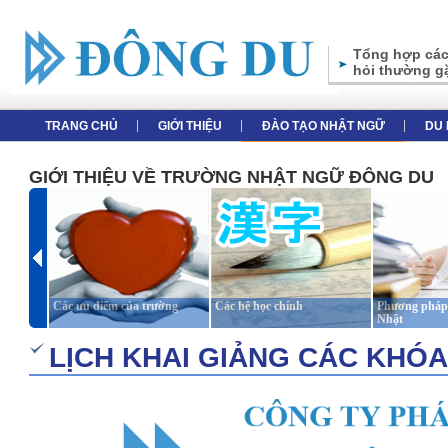
Tổng hợp các
hỏi thường g
TRANG CHỦ
GIỚI THIỆU
ĐÀO TẠO NHẬT NGỮ
DU 
GIỚI THIỆU VỀ TRƯỜNG NHẬT NGỮ ĐÔNG DU
Các ưu điểm của trường
Các hệ học chính
Phương pháp 
Nhật
LỊCH KHAI GIẢNG CÁC KHÓ