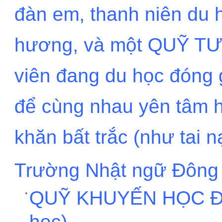
đàn em, thanh niên du 
hương, và một QUỸ TƯ
viên đang du học đóng 
để cùng nhau yên tâm h
khăn bất trắc (như tai 
Trường Nhật ngữ Đông D
QUỸ KHUYẾN HỌC ĐÔ
học)