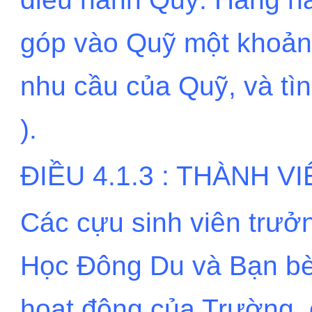
góp vào Quỹ một khoản 
nhu cầu của Quỹ, và tì
).
ĐIỀU 4.1.3 : THÀNH 
Các cựu sinh viên trưở
Học Đông Du và Bạn bè
hoạt động của Trường, 