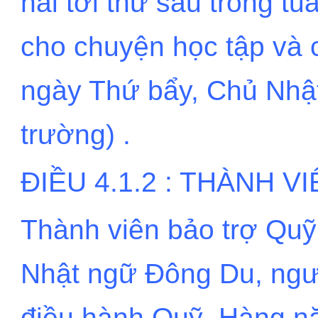
hai tới thứ sáu trong tu
cho chuyện học tập và 
ngày Thứ bẩy, Chủ Nhật
trường) .
ĐIỀU 4.1.2 : THÀNH 
Thành viên bảo trợ Quỹ
Nhật ngữ Đông Du, ngườ
điều hành Quỹ. Hàng 