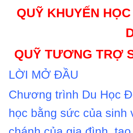
QUỸ KHUYẾN HỌC Đ
D
QUỸ TƯƠNG TRỢ SI
LỜI MỞ ĐẦU
Chương trình Du Học Đô
học bằng sức của sinh v
chánh của gia đình, tạo 