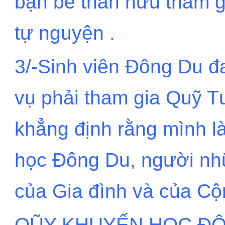
bạn bè thân hữu tham gi
tự nguyện .
3/-Sinh viên Đông Du đ
vụ phải tham gia Quỹ T
khẳng định rằng mình l
học Đông Du, người nh
của Gia đình và của C
QŨY KHUYẾN HỌC ĐÔ