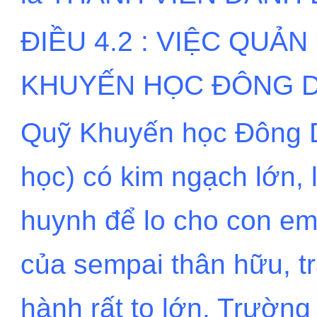
ĐIỀU 4.2 : VIỆC QUẢ
KHUYẾN HỌC ĐÔNG 
Quỹ Khuyến học Đông D
học) có kim ngạch lớn, 
huynh để lo cho con em 
của sempai thân hữu, t
hành rất to lớn. Trườn