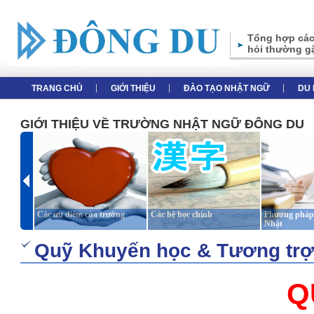
Tổng hợp các
hỏi thường g
TRANG CHỦ
GIỚI THIỆU
ĐÀO TẠO NHẬT NGỮ
DU 
GIỚI THIỆU VỀ TRƯỜNG NHẬT NGỮ ĐÔNG DU
Các ưu điểm của trường
Các hệ học chính
Phương pháp 
Nhật
Quỹ Khuyến học & Tương trợ
Q