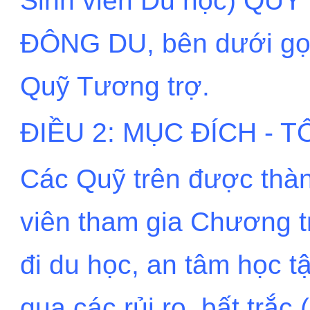
Sinh viên Du học) Q
ĐÔNG DU, bên dưới gọi
Quỹ Tương trợ.
ĐIỀU 2: MỤC ĐÍCH - T
Các Quỹ trên được thàn
viên tham gia Chương 
đi du học, an tâm học t
qua các rủi ro, bất trắc (