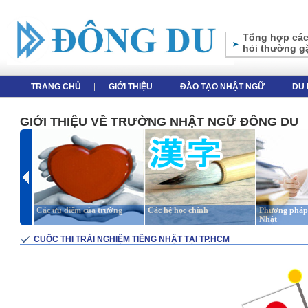
Tổng hợp các
hỏi thường g
TRANG CHỦ
GIỚI THIỆU
ĐÀO TẠO NHẬT NGỮ
DU 
GIỚI THIỆU VỀ TRƯỜNG NHẬT NGỮ ĐÔNG DU
Các ưu điểm của trường
Các hệ học chính
Phương pháp 
Nhật
CUỘC THI TRẢI NGHIỆM TIẾNG NHẬT TẠI TP.HCM