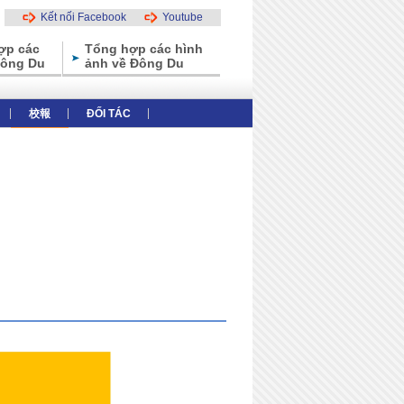
Kết nối Facebook
Youtube
ợp các
Tổng hợp các hình
Đông Du
ảnh về Đông Du
校報
ĐỐI TÁC
thiệu tổng thể
Các ưu điểm của trường