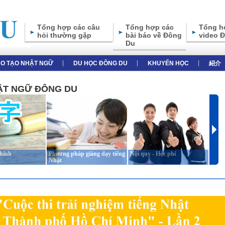
Tổng hợp các câu
Tổng hợp các
Tổng h
hỏi thường gặp
bài báo về Đông
video 
Du
̀O TẠO NHẬT NGỮ
DU HỌC ĐÔNG DU
KHUYẾN HỌC
紹介
HẬT NGỮ ĐÔNG DU
chính
Phương pháp giảng dạy tiếng
Nội quy - Học phí
Giới 
Nhật