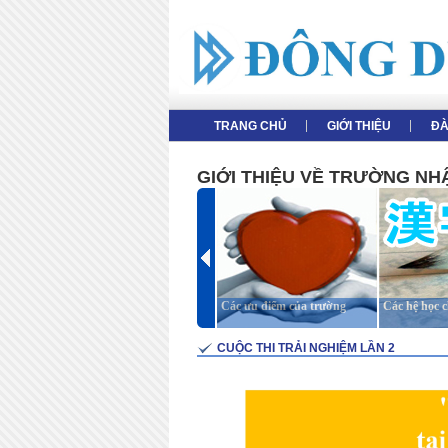
TRANG CHỦ
GIỚI THIỆU
ĐA
GIỚI THIỆU VỀ TRƯỜNG N
Giới thiệu tổng thể
Các ưu điểm của trường
Các hệ học 
CUỘC THI TRẢI NGHIỆM LẦN 2