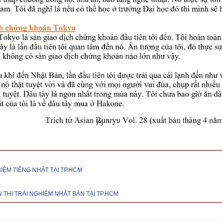
IỆM TIẾNG NHẬT TẠI TP.HCM
 THI TRẢI NGHIỆM NHẬT BẢN TẠI TP.HCM