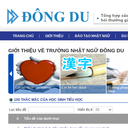
Tổng hợp các
hỏi thường g
TRANG CHỦ
GIỚI THIỆU
ĐÀO TẠO NHẬT NGỮ
DU 
GIỚI THIỆU VỀ TRƯỜNG NHẬT NGỮ ĐÔNG DU
Các ưu điểm của trường
Các hệ học chính
Phương pháp 
Nhật
100 THẮC MẮC CỦA HỌC SINH TIỂU HỌC
Lọc tiêu đề
Hiển thị #
#.
Tiêu đề của danh mục