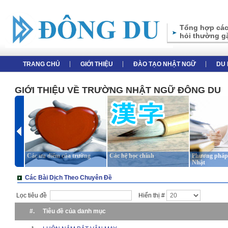
Tổng hợp các
hỏi thường g
TRANG CHỦ
GIỚI THIỆU
ĐÀO TẠO NHẬT NGỮ
DU 
GIỚI THIỆU VỀ TRƯỜNG NHẬT NGỮ ĐÔNG DU
Các ưu điểm của trường
Các hệ học chính
Phương pháp 
Nhật
Các Bài Dịch Theo Chuyên Đề
Lọc tiêu đề
Hiển thị #
#.
Tiêu đề của danh mục