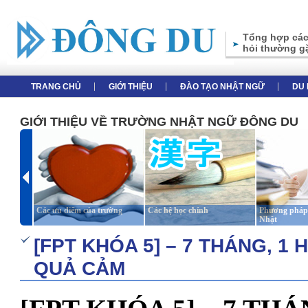
Tổng hợp các
hỏi thường g
TRANG CHỦ
GIỚI THIỆU
ĐÀO TẠO NHẬT NGỮ
DU 
GIỚI THIỆU VỀ TRƯỜNG NHẬT NGỮ ĐÔNG DU
Các ưu điểm của trường
Các hệ học chính
Phương pháp 
Nhật
[FPT KHÓA 5] – 7 THÁNG, 1
QUẢ CẢM