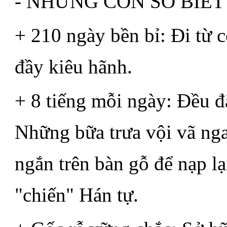
- NHỮNG CON SỐ BIẾT 
+ 210 ngày bền bỉ: Đi từ c
đầy kiêu hãnh.
+ 8 tiếng mỗi ngày: Đều đ
Những bữa trưa vội vã nga
ngắn trên bàn gỗ để nạp l
"chiến" Hán tự.