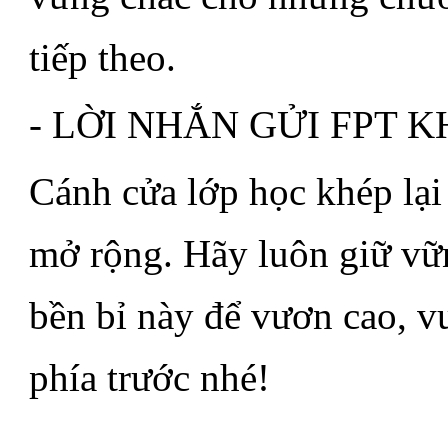
tiếp theo.
- LỜI NHẮN GỬI FPT K
Cánh cửa lớp học khép lại
mở rộng. Hãy luôn giữ vữ
bền bỉ này để vươn cao, v
phía trước nhé!