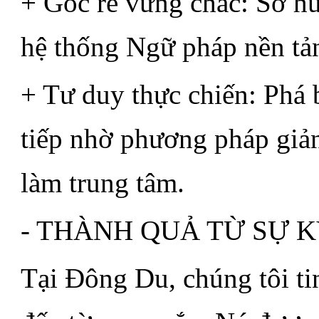
+ Gốc rễ vững chắc: Sở h
hệ thống Ngữ pháp nền tản
+ Tư duy thực chiến: Phá b
tiếp nhờ phương pháp giản
làm trung tâm.
- THÀNH QUẢ TỪ SỰ K
Tại Đông Du, chúng tôi ti