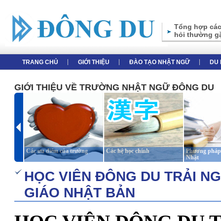
Tổng hợp các
hỏi thường g
TRANG CHỦ
GIỚI THIỆU
ĐÀO TẠO NHẬT NGỮ
DU 
GIỚI THIỆU VỀ TRƯỜNG NHẬT NGỮ ĐÔNG DU
Các ưu điểm của trường
Các hệ học chính
Phương pháp 
Nhật
HỌC VIÊN ĐÔNG DU TRẢI N
GIÁO NHẬT BẢN