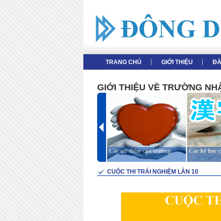
TRANG CHỦ
GIỚI THIỆU
ĐA
GIỚI THIỆU VỀ TRƯỜNG N
Giới thiệu tổng thể
Các ưu điểm của trường
Các hệ học 
CUỘC THI TRẢI NGHIỆM LẦN 10