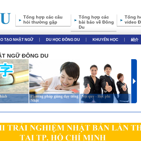
Tổng hợp các câu
Tổng hợp các
Tổng h
hỏi thường gặp
bài báo về Đông
video 
Du
̀O TẠO NHẬT NGỮ
DU HỌC ĐÔNG DU
KHUYẾN HỌC
紹介
HẬT NGỮ ĐÔNG DU
chính
Phương pháp giảng dạy tiếng
Nội quy - Học phí
Giới 
Nhật