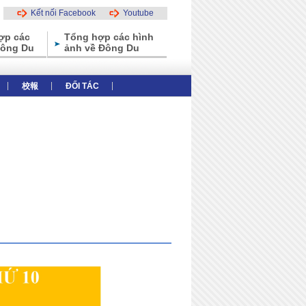
Kết nối Facebook
Youtube
ợp các
Tổng hợp các hình
Đông Du
ảnh về Đông Du
校報
ĐỐI TÁC
thiệu tổng thể
Các ưu điểm của trường