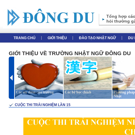
Tổng hợp các
hỏi thường g
TRANG CHỦ
GIỚI THIỆU
ĐÀO TẠO NHẬT NGỮ
DU 
GIỚI THIỆU VỀ TRƯỜNG NHẬT NGỮ ĐÔNG DU
Các ưu điểm của trường
Các hệ học chính
Phương pháp 
Nhật
CUỘC THI TRẢI NGHIỆM LẦN 15