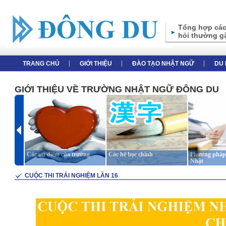
Tổng hợp các
hỏi thường g
TRANG CHỦ
GIỚI THIỆU
ĐÀO TẠO NHẬT NGỮ
DU 
GIỚI THIỆU VỀ TRƯỜNG NHẬT NGỮ ĐÔNG DU
Các ưu điểm của trường
Các hệ học chính
Phương pháp 
Nhật
CUỘC THI TRẢI NGHIỆM LẦN 16