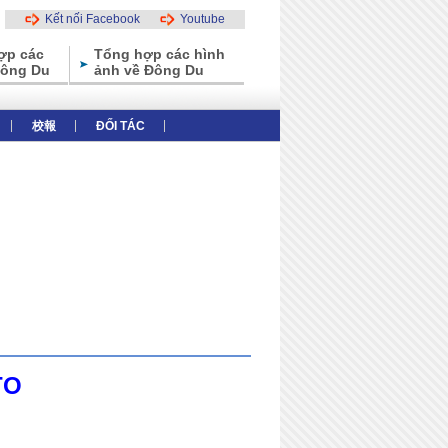
Kết nối Facebook
Youtube
ợp các
Tổng hợp các hình
Đông Du
ảnh về Đông Du
校報
ĐỐI TÁC
thiệu tổng thể
Các ưu điểm của trường
TO