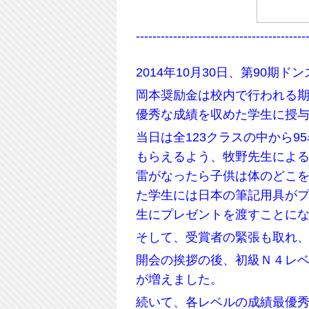
-----------------------------------------
2014年10月30日、第90
岡本奨励金は校内で行われる期末
優秀な成績を収めた学生に授
当日は全123クラスの中から
もらえるよう、牧野先生によ
雷がなったら子供は体のどこ
た学生には日本の筆記用具がプ
生にプレゼントを渡すことに
そして、受賞者の緊張も取れ
開会の挨拶の後、初級Ｎ４レ
が増えました。
続いて、各レベルの成績最優秀者へ