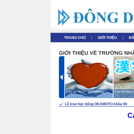
TRANG CHỦ
GIỚI THIỆU
ĐA
GIỚI THIỆU VỀ TRƯỜNG N
Giới thiệu tổng thể
Các ưu điểm của trường
Các hệ học 
Lễ trao học bổng OKAMOTO khóa 90
C