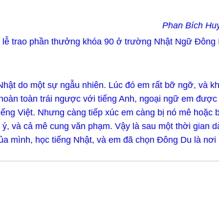
Phan Bích Hu
ự lễ trao phần thưởng khóa 90 ở trường Nhật Ngữ Đông 
g Nhật do một sự ngẫu nhiên. Lúc đó em rất bỡ ngỡ, và k
 hoàn toàn trái ngược với tiếng Anh, ngoại ngữ em đượ
tiếng Việt. Nhưng càng tiếp xúc em càng bị nó mê hoặc 
, và cả mê cung văn phạm. Vậy là sau một thời gian dà
ủa mình, học tiếng Nhật, và em đã chọn Đông Du là nơi 