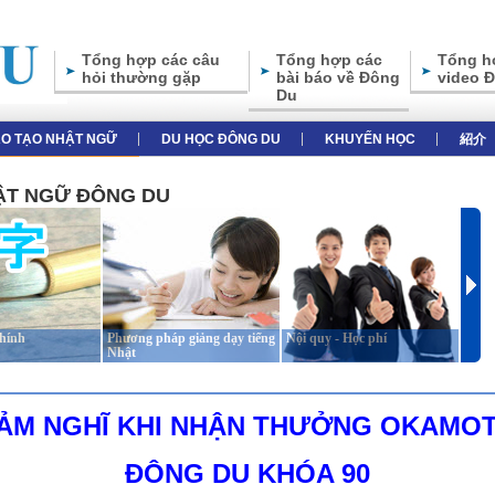
Tổng hợp các câu
Tổng hợp các
Tổng h
hỏi thường gặp
bài báo về Đông
video 
Du
̀O TẠO NHẬT NGỮ
DU HỌC ĐÔNG DU
KHUYẾN HỌC
紹介
HẬT NGỮ ĐÔNG DU
chính
Phương pháp giảng dạy tiếng
Nội quy - Học phí
Giới 
Nhật
ẢM NGHĨ KHI NHẬN THƯỞNG OKAMO
ĐÔNG DU KHÓA 90