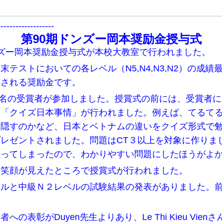
-------------------
第90期ドンズー岡本奨励金授与式
期ドンズー岡本奨励金授与式が本校大教室で行われました。
テストにおいての各レベル（N5,N4,N3,N2）の成
与される奨励金です。
95名の受賞者が参加しました。授賞式の前には、受賞者
る「クイズ日本事情」が行われました。例えば、てるて
を隠すのかなど、日本とベトナムの違いをクイズ形式で
レゼントされました。問題はCT３以上を対象に作りま
なってしまったので、わかりやすい問題にしたほうがよ
、笑顔が見えたところで授賞式が行われました。
ベルと中級Ｎ２レベルの試験結果の発表がありました。
の表彰がDuyen先生よりあり、Le Thi Kieu Vi