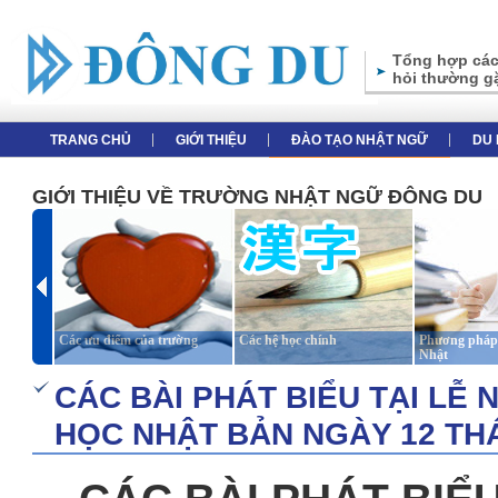
Tổng hợp các
hỏi thường g
TRANG CHỦ
GIỚI THIỆU
ĐÀO TẠO NHẬT NGỮ
DU 
GIỚI THIỆU VỀ TRƯỜNG NHẬT NGỮ ĐÔNG DU
Các ưu điểm của trường
Các hệ học chính
Phương pháp 
Nhật
CÁC BÀI PHÁT BIỂU TẠI LỄ 
HỌC NHẬT BẢN NGÀY 12 THÁ