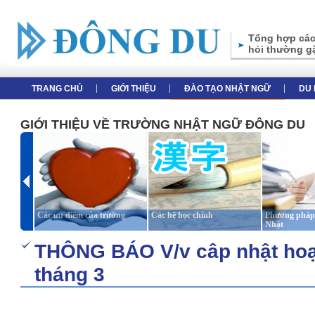
Tổng hợp các
hỏi thường g
TRANG CHỦ
GIỚI THIỆU
ĐÀO TẠO NHẬT NGỮ
DU 
GIỚI THIỆU VỀ TRƯỜNG NHẬT NGỮ ĐÔNG DU
Các ưu điểm của trường
Các hệ học chính
Phương pháp 
Nhật
THÔNG BÁO V/v câp nhật hoạt 
tháng 3