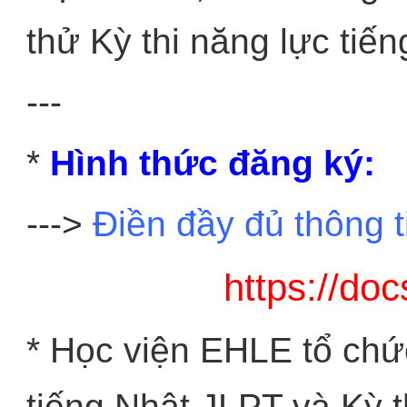
thử Kỳ thi năng lực tiế
---
*
Hình thức đăng ký:
--->
Điền đầy đủ thông t
https://do
* Học viện EHLE tổ chứ
tiếng Nhật JLPT và Kỳ 