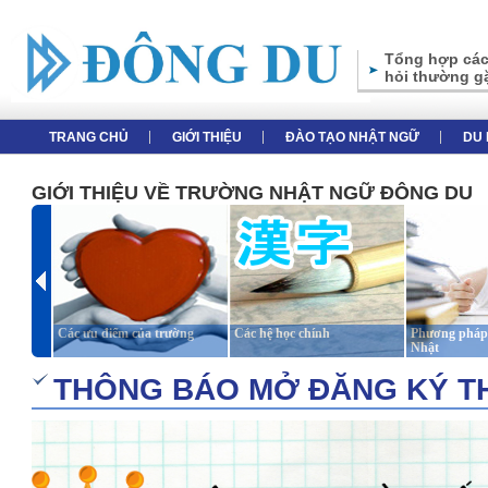
Tổng hợp các
hỏi thường g
TRANG CHỦ
GIỚI THIỆU
ĐÀO TẠO NHẬT NGỮ
DU 
GIỚI THIỆU VỀ TRƯỜNG NHẬT NGỮ ĐÔNG DU
Các ưu điểm của trường
Các hệ học chính
Phương pháp 
Nhật
THÔNG BÁO MỞ ĐĂNG KÝ THI