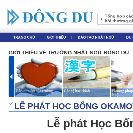
Tổng hợp các
hỏi thường g
TRANG CHỦ
GIỚI THIỆU
ĐÀO TẠO NHẬT NGỮ
DU 
GIỚI THIỆU VỀ TRƯỜNG NHẬT NGỮ ĐÔNG DU
Các ưu điểm của trường
Các hệ học chính
Phương pháp 
Nhật
LỄ PHÁT HỌC BỔNG OKAMO
Lễ phát Học
B
ổ