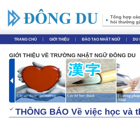
Tổng hợp các
hỏi thường g
TRANG CHỦ
GIỚI THIỆU
ĐÀO TẠO NHẬT NGỮ
DU 
GIỚI THIỆU VỀ TRƯỜNG NHẬT NGỮ ĐÔNG DU
Các ưu điểm của trường
Các hệ học chính
Phương pháp 
Nhật
THÔNG BÁO Về việc học và th