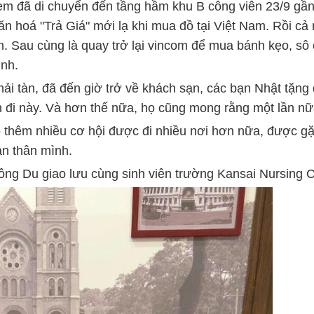
 em đã di chuyển đến tầng hầm khu B công viên 23/9 g
ăn hoá "Trả Giá" mới lạ khi mua đồ tại Việt Nam. Rồi cả
. Sau cùng là quay trở lại vincom để mua bánh kẹo, sô c
ình.
ải tàn, đã đến giờ trở về khách sạn, các bạn Nhật tặng
 đi này. Và hơn thế nữa, họ cũng mong rằng một lần nữ
 thêm nhiều cơ hội được đi nhiều nơi hơn nữa, được gặ
ản thân mình.
ông Du giao lưu cùng sinh viên trường Kansai Nursing 