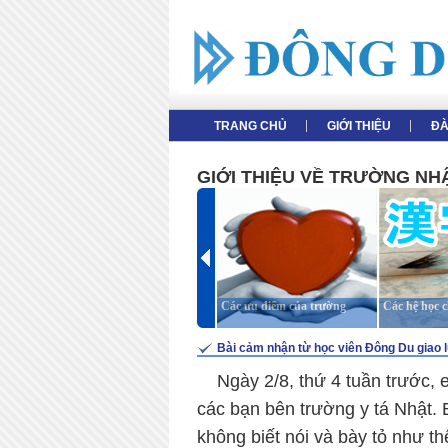
TRANG CHỦ
GIỚI THIỆU
ĐA
GIỚI THIỆU VỀ TRƯỜNG N
Giới thiệu tổng thể
Các ưu điểm của trường
Các hệ học 
Bài cảm nhận từ học viên Đông Du giao 
....
Ngày 2/8, thứ 4 tuần trước,
các bạn bên trường y tá Nhật. B
không biết nói và bày tỏ như t