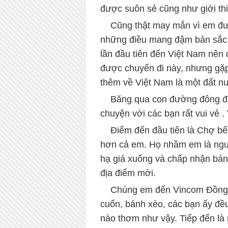
được suôn sẻ cũng như giới th
....
Cũng thật may mắn vì em đượ
những điều mang đậm bản sắc 
lần đầu tiên đến Việt Nam nên 
được chuyến đi này, nhưng gặp 
thêm về Việt Nam là một đất nư
....
Băng qua con đường đông đú
chuyện với các bạn rất vui vẻ 
....
Điểm đến đầu tiên là Chợ bế
hơn cả em. Họ nhầm em là người
hạ giá xuống và chấp nhận bán
địa điểm mới.
....
Chúng em đến Vincom Đồng Kh
cuốn, bánh xèo, các bạn ấy đề
nào thơm như vậy. Tiếp đến là