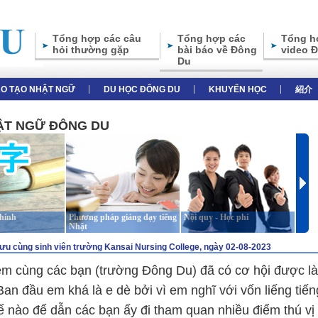
Tổng hợp các câu
Tổng hợp các
Tổng h
hỏi thường gặp
bài báo về Đông
video 
Du
̀O TẠO NHẬT NGỮ
DU HỌC ĐÔNG DU
KHUYẾN HỌC
紹介
HẬT NGỮ ĐÔNG DU
chính
Phương pháp giảng dạy tiếng
Nội quy - Học phí
Giới 
Nhật
lưu cùng sinh viên trường Kansai Nursing College, ngày 02-08-2023
 em cùng các bạn (trường Đông Du) đã có cơ hội được là
an đầu em khá là e dè bởi vì em nghĩ với vốn liếng tiến
hế nào để dẫn các bạn ấy đi tham quan nhiều điểm thú vị