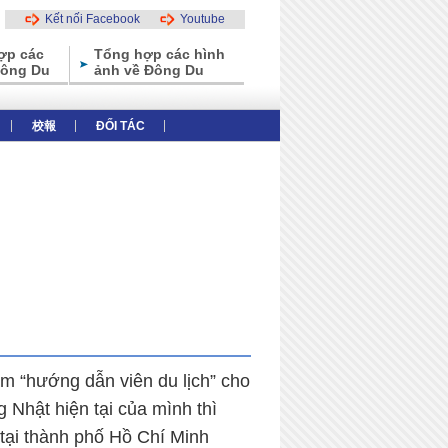
Kết nối Facebook
Youtube
ợp các
Tổng hợp các hình
Đông Du
ảnh về Đông Du
校報
ĐỐI TÁC
thiệu tổng thể
Các ưu điểm của trường
m “hướng dẫn viên du lịch” cho
g Nhật hiện tại của mình thì
 tại thành phố Hồ Chí Minh