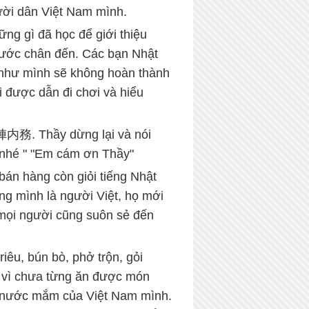
ười dân Việt Nam mình.
ng gì đã học để giới thiệu
bước chân đến. Các bạn Nhật
g như mình sẽ không hoàn thành
i được dẫn đi chơi và hiểu
 陣内務. Thầy dừng lại và nói
n nhé " "Em cám ơn Thầy"
bán hàng còn giỏi tiếng Nhật
ng mình là người Việt, họ mới
 mọi người cũng suôn sẻ đến
êu, bún bò, phở trộn, gỏi
t vì chưa từng ăn được món
h nước mắm của Việt Nam mình.