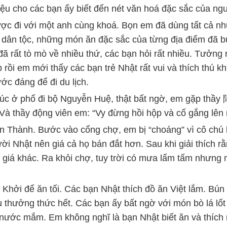
iệu cho các bạn ấy biết đến nét văn hoá đặc sắc của ng
c đi với một anh cùng khoá. Bọn em đã dùng tất cả nhữ
dân tộc, những món ăn đặc sắc của từng địa điểm đã 
đã rất tò mò về nhiều thứ, các bạn hỏi rất nhiều. Tưởn
rồi em mới thấy các bạn trẻ Nhật rất vui và thích thú kh
ớc đáng để đi du lịch.
c ở phố đi bộ Nguyễn Huệ, thật bất ngờ, em gặp thầy
. Và thầy động viên em: “Vy đừng hồi hộp và cố gắng lê
n Thành. Bước vào cổng chợ, em bị “choáng” vì cô chú 
 Nhật nên giá cả họ bán đắt hơn. Sau khi giải thích rằ
 giá khác. Ra khỏi chợ, tuy trời có mưa lấm tấm nhưng
ởi để ăn tối. Các bạn Nhật thích đồ ăn Việt lắm. Bún ri
u thưởng thức hết. Các bạn ấy bất ngờ với món bò lá lố
 nước mắm. Em không nghĩ là bạn Nhật biết ăn và thíc