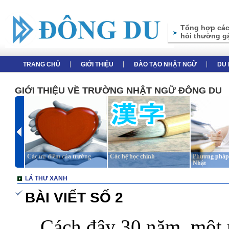
Tổng hợp các
hỏi thường g
TRANG CHỦ
GIỚI THIỆU
ĐÀO TẠO NHẬT NGỮ
DU 
GIỚI THIỆU VỀ TRƯỜNG NHẬT NGỮ ĐÔNG DU
Các ưu điểm của trường
Các hệ học chính
Phương pháp 
Nhật
LÁ THƯ XANH
BÀI VIẾT SỐ 2
.....
Cách đây 30 năm, một 