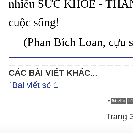
nhiều SỨC KHOẺ - THÀ
cuộc sống!
.....
(Phan Bích Loan, cựu 
CÁC BÀI VIẾT KHÁC...
Bài viết số 1
«
Bắt đầu
Lù
Trang 3