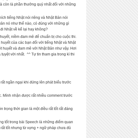
à còn là phần thưởng quý nhất đối với những
hích tiếng Nhật nói riêng và Nhật Bản nói
 Bản nó như thế nào, có đúng với những gì
đi Nhật về kể lại hay không?
 huyết, niềm đam mê để chuẩn bị cho cuộc thi.
uyết của các bạn đối với tiếng Nhật và Nhật
ệt huyết và đam mê với Nhật Bản như vậy. Hơi
yệt vời nhất. ^^ Tự tin tham gia trong kì thi
ất ngần ngại khi đứng lên phát biểu trước
c. Mình nhận được rất nhiều comment trước
rọng thời gian là một điều rất tốt rất đáng
ởng tốt trong bài Speech là những điểm quan
g rất tốt nhưng từ vựng + ngữ pháp chưa đủ