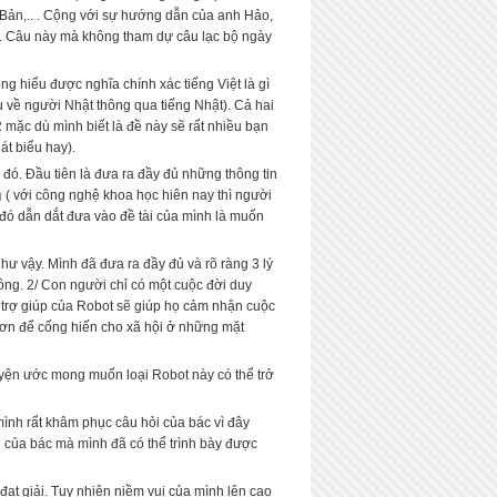
ật Bản,.. . Cộng với sự hướng dẫn của anh Hảo,
 Câu này mà không tham dự câu lạc bộ ngày
ng hiểu được nghĩa chính xác tiếng Việt là gì
u về người Nhật thông qua tiếng Nhật). Cả hai
 mặc dù mình biết là đề này sẽ rất nhiều bạn
t biểu hay).
ó. Đầu tiên là đưa ra đầy đủ những thông tin
論 ( với công nghệ khoa học hiên nay thì người
 đó dẫn dắt đưa vào đề tài của mình là muốn
như vậy. Mình đã đưa ra đầy đủ và rõ ràng 3 lý
hông. 2/ Con người chỉ có một cuộc đời duy
 trợ giúp của Robot sẽ giúp họ cảm nhận cuộc
n hơn để cống hiến cho xã hội ở những mặt
guyện ước mong muốn loại Robot này có thể trở
ình rất khâm phục câu hỏi của bác vì đây
ỏi của bác mà mình đã có thể trình bày được
đạt giải. Tuy nhiên niềm vui của mình lên cao