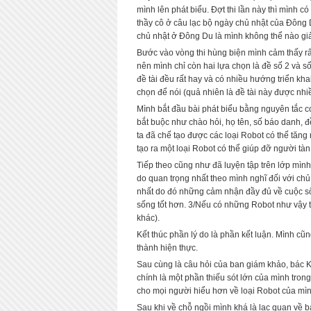
mình lên phát biểu. Đợt thi lần này thì mình c
thầy cô ở câu lạc bộ ngày chủ nhật của Đô
chủ nhật ở Đông Du là mình không thể nào giả
Bước vào vòng thi hùng biện mình cảm thấy rất 
nên mình chỉ còn hai lựa chọn là đề số 2 và s
đề tài đều rất hay và có nhiều hướng triển kh
chọn để nói (quả nhiên là đề tài này được nh
Mình bắt đầu bài phát biểu bằng nguyên tắc 
bắt buộc như chào hỏi, họ tên, số báo danh, đ
ta đã chế tạo được các loại Robot có thể tăng
tạo ra một loại Robot có thể giúp đỡ người tàn t
Tiếp theo cũng như đã luyện tập trên lớp mình 
do quan trọng nhất theo mình nghĩ đối với chủ
nhất do đó những cảm nhận đầy đủ về cuộc sốn
sống tốt hơn. 3/Nếu có những Robot như vậy th
khác).
Kết thúc phần lý do là phần kết luận. Mình cũ
thành hiện thực.
Sau cùng là câu hỏi của ban giám khảo, bác K
chính là một phần thiếu sót lớn của mình trong
cho mọi người hiểu hơn về loại Robot của mìn
Sau khi về chỗ ngồi mình khá là lạc quan về b