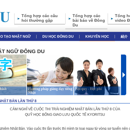
Tổng hợp các câu
Tổng hợp các
Tổng h
hỏi thường gặp
bài báo về Đông
video 
Du
̀O TẠO NHẬT NGỮ
DU HỌC ĐÔNG DU
KHUYẾN HỌC
紹介
HẬT NGỮ ĐÔNG DU
chính
Phương pháp giảng dạy tiếng
Nội quy - Học phí
Giới 
Nhật
NHẬT BẢN LẦN THỨ 8
CẢM NGHĨ VỀ CUỘC THI TRẢI NGHIỆM NHẬT BẢN LẦN THỨ 8 CỦA
QUỸ HỌC BỔNG GIAO LƯU QUỐC TẾ KYORITSU
 nghiệm Nhật Bản. Vào cuộc thi lần trước thì mình bị loại ngay từ vòng sơ tuyển nê