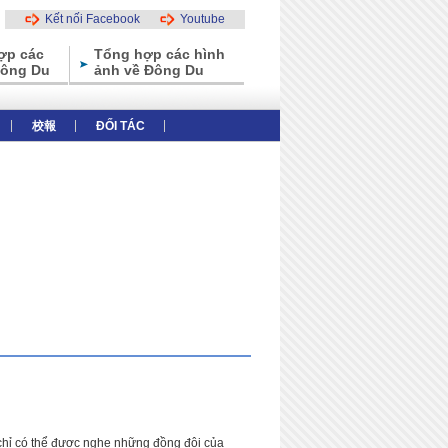
Kết nối Facebook
Youtube
ợp các
Tổng hợp các hình
Đông Du
ảnh về Đông Du
校報
ĐỐI TÁC
thiệu tổng thể
Các ưu điểm của trường
n chỉ có thể được nghe những đồng đội của