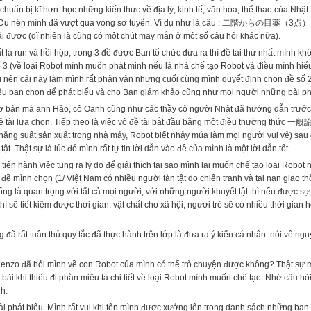
ó chuẩn bị kĩ hơn: học những kiến thức về địa lý, kinh tế, văn hóa, thể thao của Nh
ng Du nên mình đã vượt qua vòng sơ tuyển. Ví dụ như là câu : 二階からの目薬（3点）.
i được (dĩ nhiên là cũng có một chút may mắn ở một số câu hỏi khác nữa).
là run và hồi hộp, trong 3 đề được Ban tổ chức đưa ra thì đề tài thứ nhất mình khô
ố 3 (về loại Robot mình muốn phát minh nếu là nhà chế tạo Robot và điều mình hiể
ai nên cái này làm mình rất phân vân nhưng cuối cùng mình quyết định chọn đề số 2
iều bạn chọn để phát biểu và cho Ban giám khảo cũng như mọi người những bài phá
cơ bản mà anh Hảo, cô Oanh cũng như các thầy cô người Nhật đã hướng dẫn trước đ
ề tài lựa chọn. Tiếp theo là việc vô đề tài bắt đầu bằng một điều thường thức 一般
 năng suất sản xuất trong nhà máy, Robot biết nhảy múa làm mọi người vui vẻ) sau
ật. Thật sự là lúc đó mình rất tự tin lời dẫn vào đề của mình là một lời dẫn tốt.
tiến hành việc tung ra lý do để giải thích tại sao mình lại muốn chế tạo loại Robot 
 đề mình chọn (1/ Việt Nam có nhiều người tàn tật do chiến tranh và tai nạn giao t
g là quan trọng với tất cả mọi người, với những người khuyết tật thì nếu được sự
ì sẽ tiết kiệm được thời gian, vật chất cho xã hội, người trẻ sẽ có nhiều thời gia
ng đã rất tuân thủ quy tắc đã thực hành trên lớp là đưa ra ý kiến cá nhân nói về n
enzo đã hỏi mình về con Robot của mình có thể trò chuyện được không? Thật sự m
 bài khi thiếu đi phần miêu tả chi tiết về loại Robot mình muốn chế tạo. Nhờ câu h
h.
ài phát biểu. Mình rất vui khi tên mình được xướng lên trong danh sách những bạn 