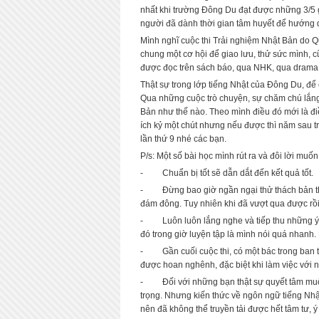
nhất khi trường Đông Du đạt được những 3/5 
người đã dành thời gian tâm huyết để hướng d
Mình nghĩ cuộc thi Trải nghiệm Nhật Bản do Quỹ
chung một cơ hội để giao lưu, thử sức mình, c
được đọc trên sách báo, qua NHK, qua drama,
Thật sự trong lớp tiếng Nhật của Đông Du, để 
Qua những cuộc trò chuyện, sự chăm chú lắng
Bản như thế nào. Theo mình điều đó mới là đi
ích kỷ một chút nhưng nếu được thì năm sau tro
lần thứ 9 nhé các bạn.
P/s: Một số bài học mình rút ra và đôi lời muố
- Chuẩn bị tốt sẽ dẫn dắt đến kết quả tốt.
- Đừng bao giờ ngần ngại thử thách bản thân
đám đông. Tuy nhiên khi đã vượt qua được rồi 
- Luôn luôn lắng nghe và tiếp thu những ý k
đó trong giờ luyện tập là mình nói quá nhanh. 
- Gần cuối cuộc thi, có một bác trong ban tổ 
được hoan nghênh, đặc biệt khi làm việc với n
- Đối với những bạn thật sự quyết tâm muốn đ
trọng. Nhưng kiến thức về ngôn ngữ tiếng Nhật
nên đã không thể truyền tải được hết tâm tư, ý