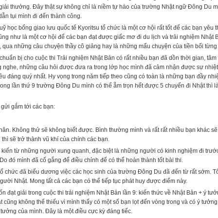
giải thưởng. Đây thật sự không chỉ là niềm tự hào của trường Nhật ngữ Đông Du m
ẫn tụi mình đi đến thành công.
 học bổng giao lưu quốc tế Kyoritsu tổ chức là một cơ hội rất tốt để các bạn yêu t
ũng như là một cơ hội để các bạn đạt được giấc mơ đi du lịch và trải nghiệm Nhật
 qua những câu chuyện thầy cô giảng hay là những mẩu chuyện của tiền bối từng 
chuẩn bị cho cuộc thi Trải nghiệm Nhật Bản có rất nhiều bạn đã dồn thời gian, tâm
 nghe, những câu hỏi được đưa ra trong lớp học mình đã cảm nhận được sự nhiệt h
ều đáng quý nhất. Hy vọng trong năm tiếp theo cũng có toàn là những bạn đầy nhi
ng lần thứ 9 trường Đông Du mình có thể ẵm trọn hết được 5 chuyến đi Nhật thì là tu
n gửi gắm tới các bạn:
. Không thử sẽ không biết được. Bình thường mình và rất rất nhiều bạn khác sẽ r
thì sẽ trở thành vũ khí của chính các bạn.
iến từ những người xung quanh, đặc biệt là những người có kinh nghiệm đi trướ
Do đó mình đã cố gắng để điều chỉnh để có thể hoàn thành tốt bài thi.
chức đã biểu dương việc các học sinh của trường Đông Du đã đến từ rất sớm. Tôn t
gười Nhật. Mong tất cả các bạn có thể tiếp tục phát huy được điểm này.
ạt giải trong cuộc thi trải nghiệm Nhật Bản lần 9: kiến thức về Nhật Bản + ý tư
 cũng không thể thiếu vì mình thấy có một số bạn lọt đến vòng trong và có ý tưởn
 tưởng của mình. Đây là một điều cực kỳ đáng tiếc.