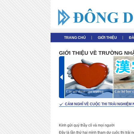
TRANG CHỦ
GIỚI THIỆU
ĐA
GIỚI THIỆU VỀ TRƯỜNG N
Giới thiệu tổng thể
Các ưu điểm của trường
Các hệ học 
CẢM NGHĨ VỀ CUỘC THI TRẢI NGHIỆM 
Kính gửi quý thầy cô và mọi người
Đây là lần thứ hai mình tham dự cuộc thi trải