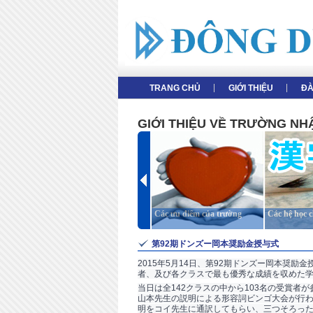
TRANG CHỦ
GIỚI THIỆU
ĐA
GIỚI THIỆU VỀ TRƯỜNG N
Giới thiệu tổng thể
Các ưu điểm của trường
Các hệ học 
第92期ドンズー岡本奨励金授与式
2015年5月14日、第92期ドンズー岡本奨励
者、及び各クラスで最も優秀な成績を収めた学
当日は全142クラスの中から103名の受賞
山本先生の説明による形容詞ビンゴ大会が行わ
明をコイ先生に通訳してもらい、三つそろった