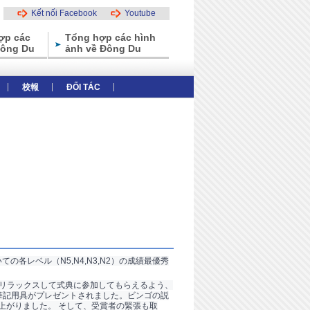
Kết nối Facebook
Youtube
ợp các
Tổng hợp các hình
Đông Du
ảnh về Đông Du
校報
ĐỐI TÁC
thiệu tổng thể
Các ưu điểm của trường
各レベル（N5,N4,N3,N2）の成績最優秀
にリラックスして式典に参加してもらえるよう、
筆記用具がプレゼントされました。ビンゴの説
上がりました。 そして、受賞者の緊張も取