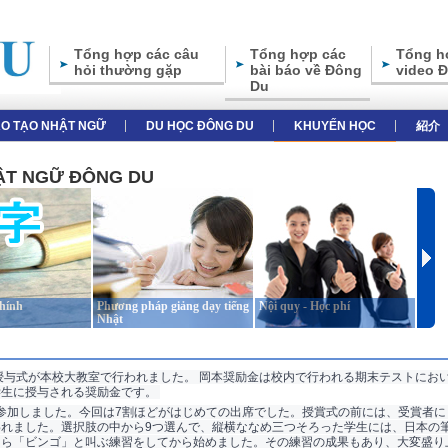
Tổng hợp các câu
Tổng hợp các
Tổng h
hỏi thường gặp
bài báo về Đông
video 
Du
̀O TẠO NHẬT NGỮ
DU HỌC ĐÔNG DU
KHUYẾN HỌC
紹介
HẬT NGỮ ĐÔNG DU
chính
Phương pháp giảng dạy tiếng
Nội quy - Học phí
Giới 
Nhật
金授与式が本校大教室で行われました。 岡本奨励金は校内で行われる期末テストにおいての
生に授与される奨励金です。 
者が参加しました。今回は7割ほどがはじめての出席でした。授賞式の前には、受賞者
れました。選択肢の中から9つ選んで、縦横ななめ三つそろった学生には、日本の
ら「ビンゴ」と叫ぶ練習をしてから始めました。その練習の成果もあり、大変盛り