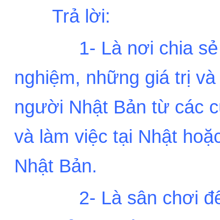
...
...
.
Trả lời:
...
...
...
...
1- Là nơi chia s
nghiệm, những giá trị và
người Nhật Bản từ các c
và làm việc tại Nhật hoặ
Nhật Bản.
...
...
...
...
2- Là sân chơi đ