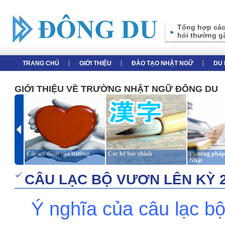
Tổng hợp các
hỏi thường g
TRANG CHỦ
GIỚI THIỆU
ĐÀO TẠO NHẬT NGỮ
DU 
GIỚI THIỆU VỀ TRƯỜNG NHẬT NGỮ ĐÔNG DU
Các ưu điểm của trường
Các hệ học chính
Phương pháp 
Nhật
CÂU LẠC BỘ VƯƠN LÊN KỲ 2
...
Ý nghĩa của câu lạc 