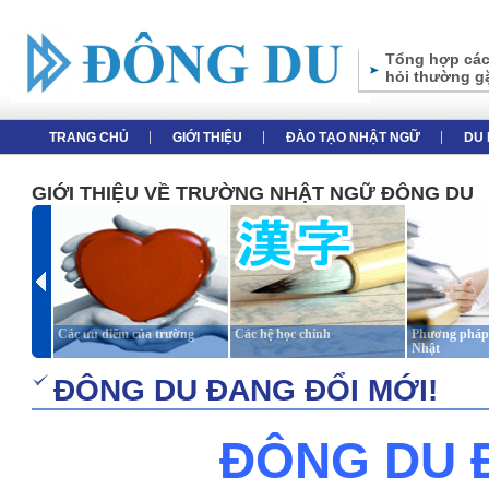
Tổng hợp các
hỏi thường g
TRANG CHỦ
GIỚI THIỆU
ĐÀO TẠO NHẬT NGỮ
DU 
GIỚI THIỆU VỀ TRƯỜNG NHẬT NGỮ ĐÔNG DU
Các ưu điểm của trường
Các hệ học chính
Phương pháp 
Nhật
ĐÔNG DU ĐANG ĐỔI MỚI!
ĐÔNG DU Đ