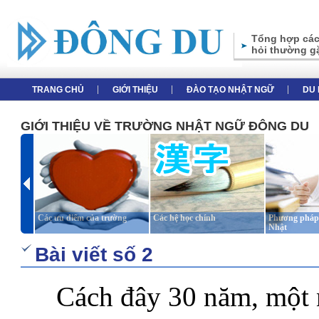
Tổng hợp các
hỏi thường g
TRANG CHỦ
GIỚI THIỆU
ĐÀO TẠO NHẬT NGỮ
DU 
GIỚI THIỆU VỀ TRƯỜNG NHẬT NGỮ ĐÔNG DU
Các ưu điểm của trường
Các hệ học chính
Phương pháp 
Nhật
Bài viết số 2
.....
Cách đây 30 năm, một 