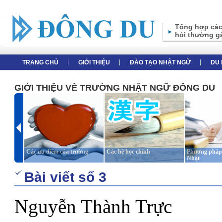
Tổng hợp các
hỏi thường g
TRANG CHỦ
GIỚI THIỆU
ĐÀO TẠO NHẬT NGỮ
DU 
GIỚI THIỆU VỀ TRƯỜNG NHẬT NGỮ ĐÔNG DU
Các ưu điểm của trường
Các hệ học chính
Phương pháp 
Nhật
Bài viết số 3
Nguyễn Thành Trực