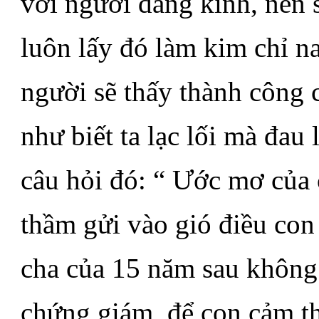
với người đáng kính, nên
luôn lấy đó làm kim chỉ n
người sẽ thấy thành công
như biết ta lạc lối mà đau 
câu hỏi đó: “ Ước mơ của 
thầm gửi vào gió điều con 
cha của 15 năm sau không 
chứng giám, để con cảm th