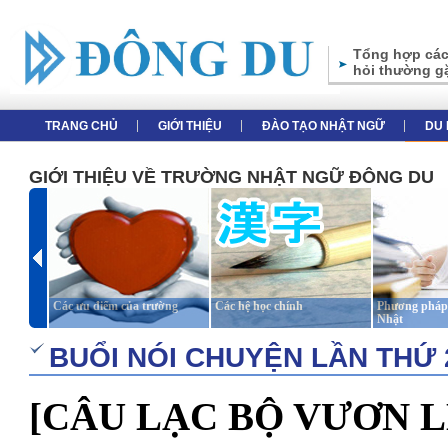
Tổng hợp các
hỏi thường g
TRANG CHỦ
GIỚI THIỆU
ĐÀO TẠO NHẬT NGỮ
DU 
GIỚI THIỆU VỀ TRƯỜNG NHẬT NGỮ ĐÔNG DU
Các ưu điểm của trường
Các hệ học chính
Phương pháp 
Nhật
BUỔI NÓI CHUYỆN LẦN THỨ 
[CÂU LẠC BỘ VƯƠN L