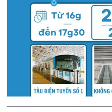
——————————