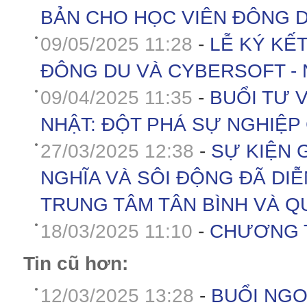
BẢN CHO HỌC VIÊN ĐÔNG 
09/05/2025 11:28
-
LỄ KÝ KẾ
ĐÔNG DU VÀ CYBERSOFT - N
09/04/2025 11:35
-
BUỔI TƯ V
NHẬT: ĐỘT PHÁ SỰ NGHIỆP
27/03/2025 12:38
-
SỰ KIỆN 
NGHĨA VÀ SÔI ĐỘNG ĐÃ DIỄ
TRUNG TÂM TÂN BÌNH VÀ QU
18/03/2025 11:10
-
CHƯƠNG T
Tin cũ hơn:
12/03/2025 13:28
-
BUỔI NGO