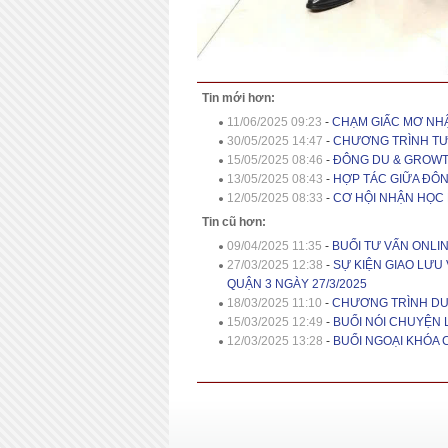
Tin mới hơn:
11/06/2025 09:23
-
CHẠM GIẤC MƠ NHẬ
30/05/2025 14:47
-
CHƯƠNG TRÌNH TƯ 
15/05/2025 08:46
-
ĐÔNG DU & GROWTH
13/05/2025 08:43
-
HỢP TÁC GIỮA ĐÔN
12/05/2025 08:33
-
CƠ HỘI NHẬN HỌC
Tin cũ hơn:
09/04/2025 11:35
-
BUỔI TƯ VẤN ONLIN
27/03/2025 12:38
-
SỰ KIỆN GIAO LƯU
QUẬN 3 NGÀY 27/3/2025
18/03/2025 11:10
-
CHƯƠNG TRÌNH DU
15/03/2025 12:49
-
BUỔI NÓI CHUYỆN 
12/03/2025 13:28
-
BUỔI NGOẠI KHÓA 