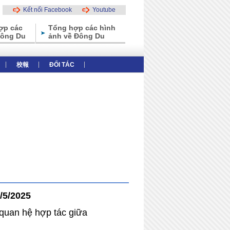
Kết nối Facebook
Youtube
ợp các
Tổng hợp các hình
Đông Du
ảnh về Đông Du
校報
ĐỐI TÁC
thiệu tổng thể
Các ưu điểm của trường
5/2025
 quan hệ hợp tác giữa