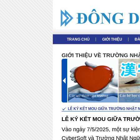
TRANG CHỦ
GIỚI THIỆU
ĐA
GIỚI THIỆU VỀ TRƯỜNG N
Giới thiệu tổng thể
Các ưu điểm của trường
Các hệ học 
LỄ KÝ KẾT MOU GIỮA TRƯỜNG NHẬT N
LỄ KÝ KẾT MOU GIỮA TRƯỜ
Vào ngày 7/5/2025, một sự kiện
CyberSoft và Trường Nhật Ng