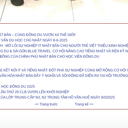
T BẢN – CÙNG ĐÔNG DU VƯƠN XA THẾ GIỚI!
VẤN DU HỌC CHỦ NHẬT NGÀY 8-6-2025
 : MỞ LỐI SỰ NGHIỆP IT NHẬT BẢN CHO NGƯỜI TRẺ VIỆT THIẾU KINH NGHI
G DU & SÀI GÒN BLUE TRAVEL: CƠ HỘI NÂNG CAO TIẾNG NHẬT VÀ RÈN KỸ N
 BỔNG CỦA CHÍNH PHỦ NHẬT BẢN CHO HỌC VIÊN ĐÔNG DU
E KẾT NỐI IT VÀ TIẾNG NHẬT: ĐỘT PHÁ SỰ NGHIỆP CÙNG MỞ RỘNG CƠ HỘI 
 VĂN HÓA NHẬT BẢN ĐẦY Ý NGHĨA VÀ SÔI ĐỘNG ĐÃ DIỄN RA TẠI HỘI TRƯỜN
 HỌC ĐÔNG DU 2025
LẦN THỨ 20 CLB VƯƠN LÊN KHỞI NGHIỆP
CỦA LỚP TRUNG CẤP N3, N2 TRUNG TÂM HỒ VĂN HUÊ NGÀY 8/3/2025
<< Trang truớc
Trang kế >>