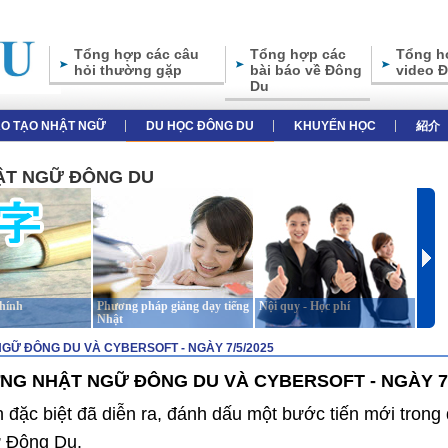
Tổng hợp các câu
Tổng hợp các
Tổng h
hỏi thường gặp
bài báo về Đông
video 
Du
̀O TẠO NHẬT NGỮ
DU HỌC ĐÔNG DU
KHUYẾN HỌC
紹介
HẬT NGỮ ĐÔNG DU
chính
Phương pháp giảng dạy tiếng
Nội quy - Học phí
Giới 
Nhật
GỮ ĐÔNG DU VÀ CYBERSOFT - NGÀY 7/5/2025
NG NHẬT NGỮ ĐÔNG DU VÀ CYBERSOFT - NGÀY 7/
 đặc biệt đã diễn ra, đánh dấu một bước tiến mới trong
ữ Đông Du.