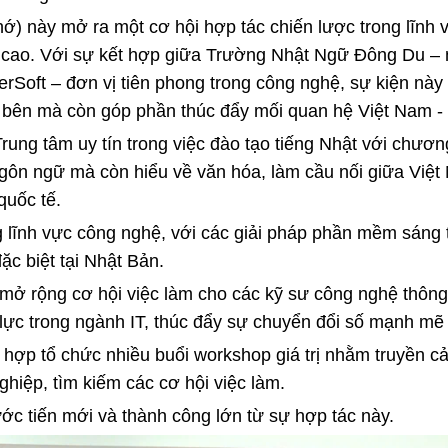
ớ) này mở ra một cơ hội hợp tác chiến lược trong lĩnh 
 cao. Với sự kết hợp giữa Trường Nhật Ngữ Đông Du – n
rSoft – đơn vị tiên phong trong công nghệ, sự kiện này
 bên mà còn góp phần thúc đẩy mối quan hệ Việt Nam - 
ng tâm uy tín trong việc đào tạo tiếng Nhật với chương
ngôn ngữ mà còn hiểu về văn hóa, làm cầu nối giữa Việt
quốc tế.
ng lĩnh vực công nghệ, với các giải pháp phần mềm sáng
ặc biệt tại Nhật Bản.
mở rộng cơ hội việc làm cho các kỹ sư công nghệ thông
ực trong ngành IT, thúc đẩy sự chuyển đổi số mạnh mẽ t
i hợp tổ chức nhiều buổi workshop giá trị nhằm truyền c
hiệp, tìm kiếm các cơ hội việc làm.
ớc tiến mới và thành công lớn từ sự hợp tác này.