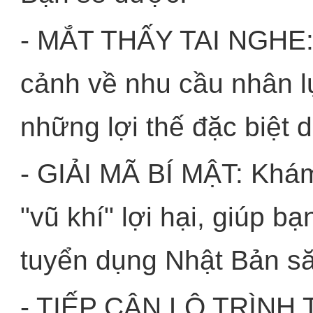
- MẮT THẤY TAI NGHE: 
cảnh về nhu cầu nhân lự
những lợi thế đặc biệt 
- GIẢI MÃ BÍ MẬT: Khám 
"vũ khí" lợi hại, giúp b
tuyển dụng Nhật Bản s
- TIẾP CẬN LỘ TRÌNH 