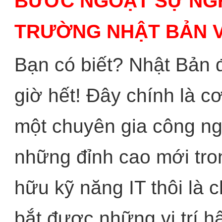
BƯỚC NGOẶT SỰ NGHI
TRƯỜNG NHẬT BẢN V
Bạn có biết? Nhật Bản 
giờ hết! Đây chính là c
một chuyên gia công ng
những đỉnh cao mới tro
hữu kỹ năng IT thôi là 
bắt được những vị trí h