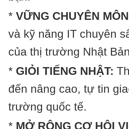
*
VỮNG CHUYÊN MÔN 
và kỹ năng IT chuyên s
của thị trường Nhật Bản
*
GIỎI TIẾNG NHẬT:
Th
đến nâng cao, tự tin gia
trường quốc tế.
*
MỞ RỘNG CƠ HỘI VI