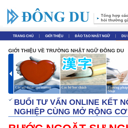
Tổng hợp các
hỏi thường g
TRANG CHỦ
GIỚI THIỆU
ĐÀO TẠO NHẬT NGỮ
DU 
GIỚI THIỆU VỀ TRƯỜNG NHẬT NGỮ ĐÔNG DU
Các ưu điểm của trường
Các hệ học chính
Phương pháp 
Nhật
BUỔI TƯ VẤN ONLINE KẾT NỐ
NGHIỆP CÙNG MỞ RỘNG CƠ 